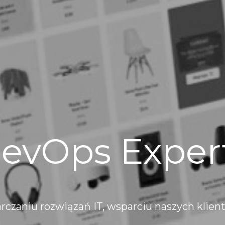
evOps Exper
arczaniu rozwiązań IT, wsparciu naszych klie