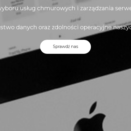
 wyboru usług chmurowych i zarządzania serw
stwo danych oraz zdolności operacyjne naszyc
Sprawdź nas