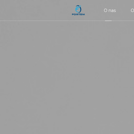
O nas
O