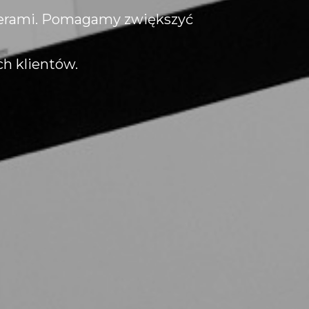
erami.
Pomagamy zwiększyć
h klientów.