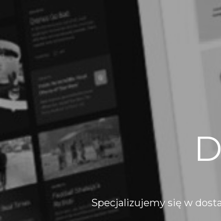
D
Specjalizujemy się w dost