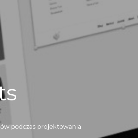
ts
ntów podczas projektowania